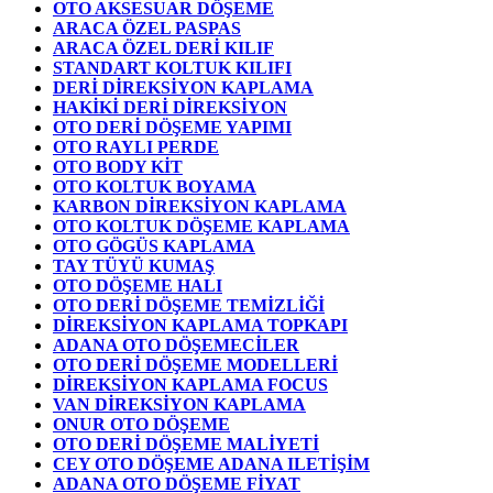
OTO AKSESUAR DÖŞEME
ARACA ÖZEL PASPAS
ARACA ÖZEL DERİ KILIF
STANDART KOLTUK KILIFI
DERİ DİREKSİYON KAPLAMA
HAKİKİ DERİ DİREKSİYON
OTO DERİ DÖŞEME YAPIMI
OTO RAYLI PERDE
OTO BODY KİT
OTO KOLTUK BOYAMA
KARBON DİREKSİYON KAPLAMA
OTO KOLTUK DÖŞEME KAPLAMA
OTO GÖGÜS KAPLAMA
TAY TÜYÜ KUMAŞ
OTO DÖŞEME HALI
OTO DERİ DÖŞEME TEMİZLİĞİ
DİREKSİYON KAPLAMA TOPKAPI
ADANA OTO DÖŞEMECİLER
OTO DERİ DÖŞEME MODELLERİ
DİREKSİYON KAPLAMA FOCUS
VAN DİREKSİYON KAPLAMA
ONUR OTO DÖŞEME
OTO DERİ DÖŞEME MALİYETİ
CEY OTO DÖŞEME ADANA ILETİŞİM
ADANA OTO DÖŞEME FİYAT