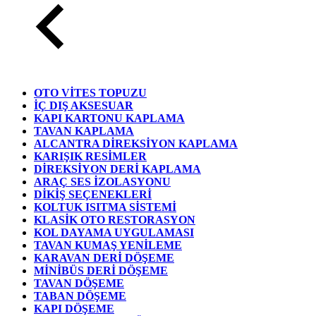
OTO VİTES TOPUZU
İÇ DIŞ AKSESUAR
KAPI KARTONU KAPLAMA
TAVAN KAPLAMA
ALCANTRA DİREKSİYON KAPLAMA
KARIŞIK RESİMLER
DİREKSİYON DERİ KAPLAMA
ARAÇ SES İZOLASYONU
DİKİŞ SEÇENEKLERİ
KOLTUK ISITMA SİSTEMİ
KLASİK OTO RESTORASYON
KOL DAYAMA UYGULAMASI
TAVAN KUMAŞ YENİLEME
KARAVAN DERİ DÖŞEME
MİNİBÜS DERİ DÖŞEME
TAVAN DÖŞEME
TABAN DÖŞEME
KAPI DÖŞEME