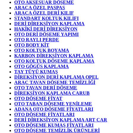
OTO AKSESUAR DÖŞEME
ARACA ÖZEL PASPAS
ARACA ÖZEL DERİ KILIF
STANDART KOLTUK KILIFI
DERİ DİREKSİYON KAPLAMA
HAKİKİ DERİ DİREKSİYON
OTO DERİ DÖŞEME YAPIMI
OTO RAYLI PERDE
OTO BODY KİT
OTO KOLTUK BOYAMA
KARBON DİREKSİYON KAPLAMA
OTO KOLTUK DÖŞEME KAPLAMA
OTO GÖGÜS KAPLAMA
TAY TÜYÜ KUMAŞ
DİREKSİYON DERİ KAPLAMA OPEL
ARAÇ TAVAN DÖŞEME TEMİZLİĞİ
OTO TAVAN DERİ DÖŞEME
DİREKSİYON KAPLAMA CARUB
OTO DÖŞEME FİYAT
OTO TABAN DÖŞEME YENİLEME
ADANA OTO DÖŞEME FİYATLARI
OTO DÖŞEME FİYATLARI
DERİ DİREKSİYON KAPLAMA ART CAR
OTO DÖŞEME KUMAŞ FİYATLARI
OTO DÖŞEME TEMİZLİK ÜRÜNLERİ