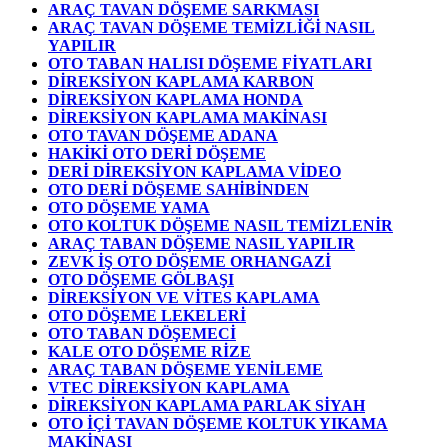
ARAÇ TAVAN DÖŞEME SARKMASI
ARAÇ TAVAN DÖŞEME TEMİZLİĞİ NASIL
YAPILIR
OTO TABAN HALISI DÖŞEME FİYATLARI
DİREKSİYON KAPLAMA KARBON
DİREKSİYON KAPLAMA HONDA
DİREKSİYON KAPLAMA MAKİNASI
OTO TAVAN DÖŞEME ADANA
HAKİKİ OTO DERİ DÖŞEME
DERİ DİREKSİYON KAPLAMA VİDEO
OTO DERİ DÖŞEME SAHİBİNDEN
OTO DÖŞEME YAMA
OTO KOLTUK DÖŞEME NASIL TEMİZLENİR
ARAÇ TABAN DÖŞEME NASIL YAPILIR
ZEVK İŞ OTO DÖŞEME ORHANGAZİ
OTO DÖŞEME GÖLBAŞI
DİREKSİYON VE VİTES KAPLAMA
OTO DÖŞEME LEKELERİ
OTO TABAN DÖŞEMECİ
KALE OTO DÖŞEME RİZE
ARAÇ TABAN DÖŞEME YENİLEME
VTEC DİREKSİYON KAPLAMA
DİREKSİYON KAPLAMA PARLAK SİYAH
OTO İÇİ TAVAN DÖŞEME KOLTUK YIKAMA
MAKİNASI