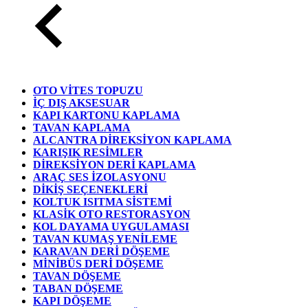
OTO VİTES TOPUZU
İÇ DIŞ AKSESUAR
KAPI KARTONU KAPLAMA
TAVAN KAPLAMA
ALCANTRA DİREKSİYON KAPLAMA
KARIŞIK RESİMLER
DİREKSİYON DERİ KAPLAMA
ARAÇ SES İZOLASYONU
DİKİŞ SEÇENEKLERİ
KOLTUK ISITMA SİSTEMİ
KLASİK OTO RESTORASYON
KOL DAYAMA UYGULAMASI
TAVAN KUMAŞ YENİLEME
KARAVAN DERİ DÖŞEME
MİNİBÜS DERİ DÖŞEME
TAVAN DÖŞEME
TABAN DÖŞEME
KAPI DÖŞEME