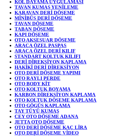
KOL DAYAMA UYGULAMASI
TAVAN KUMAŞ YENİLEME
KARAVAN DERİ DÖŞEME
MİNİBÜS DERİ DÖŞEME
TAVAN DÖŞEME
TABAN DÖŞEME
KAPI DÖŞEME
OTO AKSESUAR DÖŞEME
ARACA ÖZEL PASPAS
ARACA ÖZEL DERİ KILIF
STANDART KOLTUK KILIFI
DERİ DİREKSİYON KAPLAMA
HAKİKİ DERİ DİREKSİYON
OTO DERİ DÖŞEME YAPIMI
OTO RAYLI PERDE
OTO BODY KİT
OTO KOLTUK BOYAMA
KARBON DİREKSİYON KAPLAMA
OTO KOLTUK DÖŞEME KAPLAMA
OTO GÖGÜS KAPLAMA
TAY TÜYÜ KUMAŞ
CEY OTO DÖŞEME ADANA
JETTA OTO DÖŞEME
OTO DERİ DÖŞEME KAÇ LİRA
OTO DERİ DÖŞEME VİDEO