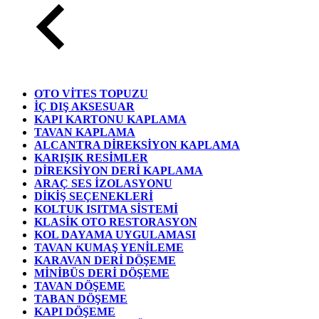
OTO VİTES TOPUZU
İÇ DIŞ AKSESUAR
KAPI KARTONU KAPLAMA
TAVAN KAPLAMA
ALCANTRA DİREKSİYON KAPLAMA
KARIŞIK RESİMLER
DİREKSİYON DERİ KAPLAMA
ARAÇ SES İZOLASYONU
DİKİŞ SEÇENEKLERİ
KOLTUK ISITMA SİSTEMİ
KLASİK OTO RESTORASYON
KOL DAYAMA UYGULAMASI
TAVAN KUMAŞ YENİLEME
KARAVAN DERİ DÖŞEME
MİNİBÜS DERİ DÖŞEME
TAVAN DÖŞEME
TABAN DÖŞEME
KAPI DÖŞEME