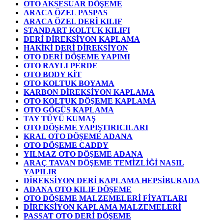
OTO AKSESUAR DÖŞEME
ARACA ÖZEL PASPAS
ARACA ÖZEL DERİ KILIF
STANDART KOLTUK KILIFI
DERİ DİREKSİYON KAPLAMA
HAKİKİ DERİ DİREKSİYON
OTO DERİ DÖŞEME YAPIMI
OTO RAYLI PERDE
OTO BODY KİT
OTO KOLTUK BOYAMA
KARBON DİREKSİYON KAPLAMA
OTO KOLTUK DÖŞEME KAPLAMA
OTO GÖGÜS KAPLAMA
TAY TÜYÜ KUMAŞ
OTO DÖŞEME YAPIŞTIRICILARI
KRAL OTO DÖŞEME ADANA
OTO DÖŞEME CADDY
YILMAZ OTO DÖŞEME ADANA
ARAÇ TAVAN DÖŞEME TEMİZLİĞİ NASIL
YAPILIR
DİREKSİYON DERİ KAPLAMA HEPSİBURADA
ADANA OTO KILIF DÖŞEME
OTO DÖŞEME MALZEMELERİ FİYATLARI
DİREKSİYON KAPLAMA MALZEMELERİ
PASSAT OTO DERİ DÖŞEME