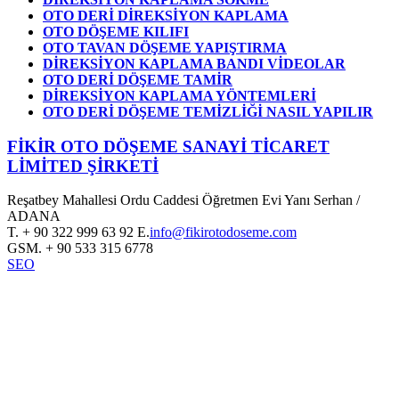
OTO DERİ DİREKSİYON KAPLAMA
OTO DÖŞEME KILIFI
OTO TAVAN DÖŞEME YAPIŞTIRMA
DİREKSİYON KAPLAMA BANDI VİDEOLAR
OTO DERİ DÖŞEME TAMİR
DİREKSİYON KAPLAMA YÖNTEMLERİ
OTO DERİ DÖŞEME TEMİZLİĞİ NASIL YAPILIR
FİKİR OTO DÖŞEME SANAYİ TİCARET
LİMİTED ŞİRKETİ
Reşatbey Mahallesi Ordu Caddesi Öğretmen Evi Yanı Serhan /
ADANA
T.
+ 90 322 999 63 92
E.
info@fikirotodoseme.com
GSM.
+ 90 533 315 6778
SEO