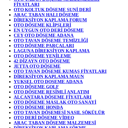
FİYATLARI
OTO KOLTUK DÖŞEME SUNİ DERİ
ARAÇ TABAN HALI DÖŞEME
DİREKSİYON KAPLAMA FORUM
OTO DÖŞEME KLİPSLERİ
EN UYGUN OTO DERİ DÖŞEME
CEY OTO DÖŞEME ADANA
OTO TAVAN DÖŞEME TEMİZLİĞİ
OTO DÖŞEME PARÇALARI
LAGUNA DİREKSİYON KAPLAMA
OTO DÖŞEME YENİLEME
42 DİZAYN OTO DÖŞEME
JETTA OTO DÖŞEME
OTO TAVAN DÖŞEME KUMAŞ FİYATLARI
DİREKSİYON KAPLAMA MAUN
YUKSEL OTO DOSEME ADANA
OTO DÖŞEME GOLF
OTO DÖŞEME RESİMLİ ANLATIM
ALCANTARA DÖŞEME FİYATLARI
OTO DÖŞEME MASLAK OTO SANAYİ
OTO DÖŞEME HONDA
OTO TAVAN DÖŞEMESİ NASIL SÖKÜLÜR
OTO DERİ DÖŞEME VİDEO
ARAÇ TABAN DÖŞEME MALZEMESİ
DİREKSİYON KAPLAMA SÖKME