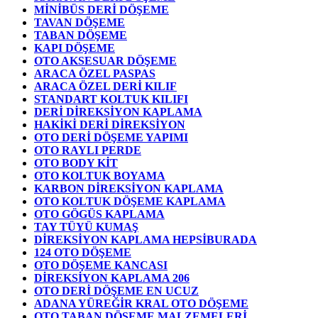
MİNİBÜS DERİ DÖŞEME
TAVAN DÖŞEME
TABAN DÖŞEME
KAPI DÖŞEME
OTO AKSESUAR DÖŞEME
ARACA ÖZEL PASPAS
ARACA ÖZEL DERİ KILIF
STANDART KOLTUK KILIFI
DERİ DİREKSİYON KAPLAMA
HAKİKİ DERİ DİREKSİYON
OTO DERİ DÖŞEME YAPIMI
OTO RAYLI PERDE
OTO BODY KİT
OTO KOLTUK BOYAMA
KARBON DİREKSİYON KAPLAMA
OTO KOLTUK DÖŞEME KAPLAMA
OTO GÖGÜS KAPLAMA
TAY TÜYÜ KUMAŞ
DİREKSİYON KAPLAMA HEPSİBURADA
124 OTO DÖŞEME
OTO DÖŞEME KANCASI
DİREKSİYON KAPLAMA 206
OTO DERİ DÖŞEME EN UCUZ
ADANA YÜREĞİR KRAL OTO DÖŞEME
OTO TABAN DÖŞEME MALZEMELERİ