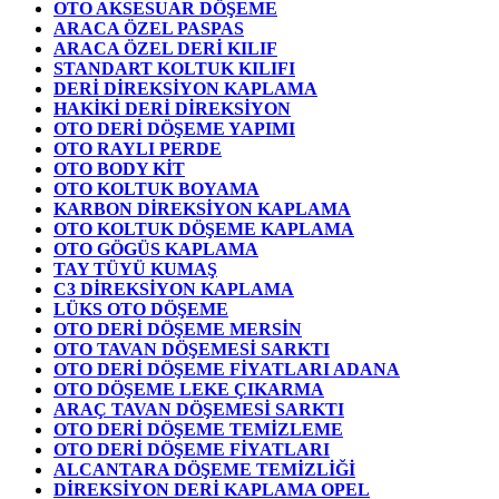
OTO AKSESUAR DÖŞEME
ARACA ÖZEL PASPAS
ARACA ÖZEL DERİ KILIF
STANDART KOLTUK KILIFI
DERİ DİREKSİYON KAPLAMA
HAKİKİ DERİ DİREKSİYON
OTO DERİ DÖŞEME YAPIMI
OTO RAYLI PERDE
OTO BODY KİT
OTO KOLTUK BOYAMA
KARBON DİREKSİYON KAPLAMA
OTO KOLTUK DÖŞEME KAPLAMA
OTO GÖGÜS KAPLAMA
TAY TÜYÜ KUMAŞ
C3 DİREKSİYON KAPLAMA
LÜKS OTO DÖŞEME
OTO DERİ DÖŞEME MERSİN
OTO TAVAN DÖŞEMESİ SARKTI
OTO DERİ DÖŞEME FİYATLARI ADANA
OTO DÖŞEME LEKE ÇIKARMA
ARAÇ TAVAN DÖŞEMESİ SARKTI
OTO DERİ DÖŞEME TEMİZLEME
OTO DERİ DÖŞEME FİYATLARI
ALCANTARA DÖŞEME TEMİZLİĞİ
DİREKSİYON DERİ KAPLAMA OPEL