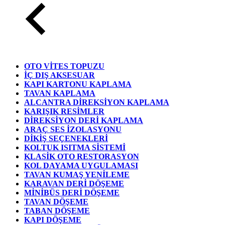
OTO VİTES TOPUZU
İÇ DIŞ AKSESUAR
KAPI KARTONU KAPLAMA
TAVAN KAPLAMA
ALCANTRA DİREKSİYON KAPLAMA
KARIŞIK RESİMLER
DİREKSİYON DERİ KAPLAMA
ARAÇ SES İZOLASYONU
DİKİŞ SEÇENEKLERİ
KOLTUK ISITMA SİSTEMİ
KLASİK OTO RESTORASYON
KOL DAYAMA UYGULAMASI
TAVAN KUMAŞ YENİLEME
KARAVAN DERİ DÖŞEME
MİNİBÜS DERİ DÖŞEME
TAVAN DÖŞEME
TABAN DÖŞEME
KAPI DÖŞEME