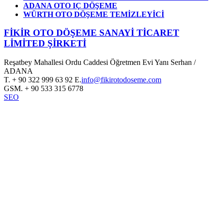
ADANA OTO IÇ DÖŞEME
WÜRTH OTO DÖŞEME TEMİZLEYİCİ
FİKİR OTO DÖŞEME SANAYİ TİCARET
LİMİTED ŞİRKETİ
Reşatbey Mahallesi Ordu Caddesi Öğretmen Evi Yanı Serhan /
ADANA
T.
+ 90 322 999 63 92
E.
info@fikirotodoseme.com
GSM.
+ 90 533 315 6778
SEO