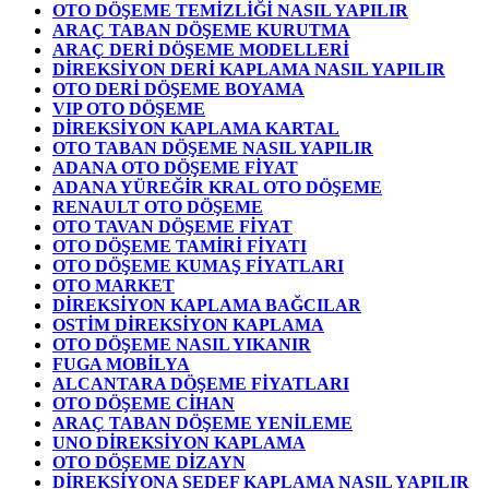
OTO DÖŞEME TEMİZLİĞİ NASIL YAPILIR
ARAÇ TABAN DÖŞEME KURUTMA
ARAÇ DERİ DÖŞEME MODELLERİ
DİREKSİYON DERİ KAPLAMA NASIL YAPILIR
OTO DERİ DÖŞEME BOYAMA
VIP OTO DÖŞEME
DİREKSİYON KAPLAMA KARTAL
OTO TABAN DÖŞEME NASIL YAPILIR
ADANA OTO DÖŞEME FİYAT
ADANA YÜREĞİR KRAL OTO DÖŞEME
RENAULT OTO DÖŞEME
OTO TAVAN DÖŞEME FİYAT
OTO DÖŞEME TAMİRİ FİYATI
OTO DÖŞEME KUMAŞ FİYATLARI
OTO MARKET
DİREKSİYON KAPLAMA BAĞCILAR
OSTİM DİREKSİYON KAPLAMA
OTO DÖŞEME NASIL YIKANIR
FUGA MOBİLYA
ALCANTARA DÖŞEME FİYATLARI
OTO DÖŞEME CİHAN
ARAÇ TABAN DÖŞEME YENİLEME
UNO DİREKSİYON KAPLAMA
OTO DÖŞEME DİZAYN
DİREKSİYONA SEDEF KAPLAMA NASIL YAPILIR