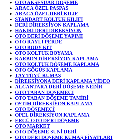
OTO AKSESUAR DÖŞEME
ARACA ÖZEL PASPAS
ARACA ÖZEL DERİ KILIF
STANDART KOLTUK KILIFI
DERİ DİREKSİYON KAPLAMA
HAKİKİ DERİ DİREKSİYON
OTO DERİ DÖŞEME YAPIMI
OTO RAYLI PERDE
OTO BODY KİT
OTO KOLTUK BOYAMA
KARBON DİREKSİYON KAPLAMA
OTO KOLTUK DÖŞEME KAPLAMA
OTO GÖGÜS KAPLAMA
TAY TÜYÜ KUMAŞ
DİREKSİYONA DERİ KAPLAMA VİDEO
ALCANTARA DERİ DÖŞEME NEDİR
OTO TABAN DÖŞEMECİ
OTO TABAN DÖŞEME TAMİRİ
OSTİM DİREKSİYON KAPLAMA
OTO DÖŞEMECİ
OPEL DİREKSİYON KAPLAMA
ERCÜ OTO DERİ DÖŞEME
OTO MARKET
OTO DÖŞEME SUNİ DERİ
OTO DERİ DÖŞEME KUMAŞ FİYATLARI