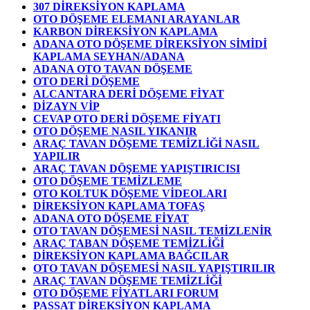
307 DİREKSİYON KAPLAMA
OTO DÖŞEME ELEMANI ARAYANLAR
KARBON DİREKSİYON KAPLAMA
ADANA OTO DÖŞEME DİREKSİYON SİMİDİ
KAPLAMA SEYHAN/ADANA
ADANA OTO TAVAN DÖŞEME
OTO DERİ DÖŞEME
ALCANTARA DERİ DÖŞEME FİYAT
DİZAYN VİP
CEVAP OTO DERİ DÖŞEME FİYATI
OTO DÖŞEME NASIL YIKANIR
ARAÇ TAVAN DÖŞEME TEMİZLİĞİ NASIL
YAPILIR
ARAÇ TAVAN DÖŞEME YAPIŞTIRICISI
OTO DÖŞEME TEMİZLEME
OTO KOLTUK DÖŞEME VİDEOLARI
DİREKSİYON KAPLAMA TOFAŞ
ADANA OTO DÖŞEME FİYAT
OTO TAVAN DÖŞEMESİ NASIL TEMİZLENİR
ARAÇ TABAN DÖŞEME TEMİZLİĞİ
DİREKSİYON KAPLAMA BAĞCILAR
OTO TAVAN DÖŞEMESİ NASIL YAPIŞTIRILIR
ARAÇ TAVAN DÖŞEME TEMİZLİĞİ
OTO DÖŞEME FİYATLARI FORUM
PASSAT DİREKSİYON KAPLAMA