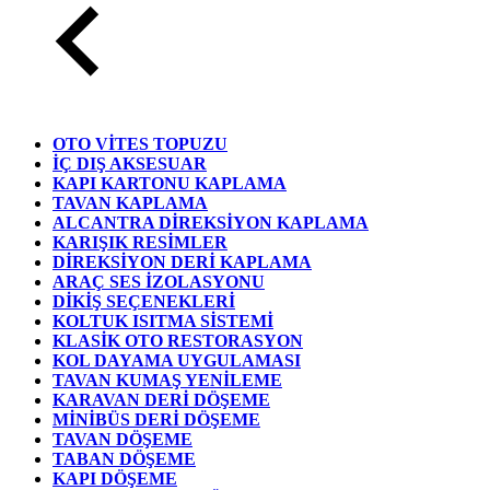
OTO VİTES TOPUZU
İÇ DIŞ AKSESUAR
KAPI KARTONU KAPLAMA
TAVAN KAPLAMA
ALCANTRA DİREKSİYON KAPLAMA
KARIŞIK RESİMLER
DİREKSİYON DERİ KAPLAMA
ARAÇ SES İZOLASYONU
DİKİŞ SEÇENEKLERİ
KOLTUK ISITMA SİSTEMİ
KLASİK OTO RESTORASYON
KOL DAYAMA UYGULAMASI
TAVAN KUMAŞ YENİLEME
KARAVAN DERİ DÖŞEME
MİNİBÜS DERİ DÖŞEME
TAVAN DÖŞEME
TABAN DÖŞEME
KAPI DÖŞEME