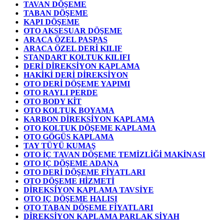
TAVAN DÖŞEME
TABAN DÖŞEME
KAPI DÖŞEME
OTO AKSESUAR DÖŞEME
ARACA ÖZEL PASPAS
ARACA ÖZEL DERİ KILIF
STANDART KOLTUK KILIFI
DERİ DİREKSİYON KAPLAMA
HAKİKİ DERİ DİREKSİYON
OTO DERİ DÖŞEME YAPIMI
OTO RAYLI PERDE
OTO BODY KİT
OTO KOLTUK BOYAMA
KARBON DİREKSİYON KAPLAMA
OTO KOLTUK DÖŞEME KAPLAMA
OTO GÖGÜS KAPLAMA
TAY TÜYÜ KUMAŞ
OTO İÇ TAVAN DÖŞEME TEMİZLİĞİ MAKİNASI
OTO IÇ DÖŞEME ADANA
OTO DERİ DÖŞEME FİYATLARI
OTO DÖŞEME HİZMETİ
DİREKSİYON KAPLAMA TAVSİYE
OTO IÇ DÖŞEME HALISI
OTO TABAN DÖŞEME FİYATLARI
DİREKSİYON KAPLAMA PARLAK SİYAH