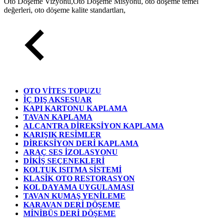
Oto Döşeme Vizyonu,Oto Döşeme Misyonu, oto döşeme temel
değerleri, oto döşeme kalite standartları,
OTO VİTES TOPUZU
İÇ DIŞ AKSESUAR
KAPI KARTONU KAPLAMA
TAVAN KAPLAMA
ALCANTRA DİREKSİYON KAPLAMA
KARIŞIK RESİMLER
DİREKSİYON DERİ KAPLAMA
ARAÇ SES İZOLASYONU
DİKİŞ SEÇENEKLERİ
KOLTUK ISITMA SİSTEMİ
KLASİK OTO RESTORASYON
KOL DAYAMA UYGULAMASI
TAVAN KUMAŞ YENİLEME
KARAVAN DERİ DÖŞEME
MİNİBÜS DERİ DÖŞEME