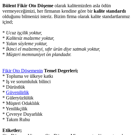
Bülent Fikir Oto Döşeme
olarak kalitemizden asla ödün
vermeyeceğimizi, her firmanın kendine göre bir
kalite standardı
olduğunu bilmenizi isteriz. Bizim firma olarak kalite standartlarımız
içind;
*
Ucuz işçilik yoktur,
*
Kalitesiz malzeme yoktur,
*
Yalan söyleme yoktur,
*
İkinci el malzemeyi, sıfır ürün diye satmak yoktur,
*
Müşteri memnuniyet ön plandadır.
Fikir Oto Döşemenin
Temel Degerleri;
* Topluma ve ülkeye katkı
* Iş ve sorumluluk bilinci
* Dürüstlük
*
Güvenilirlik
* Güleryüzlülük
* Müşteri Odaklılık
* Yenilikçilik
* Çevreye Duyarlılık
* Takım Ruhu
Etiketler;