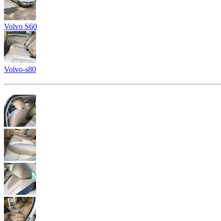
Volvo S60
Volvo-s80