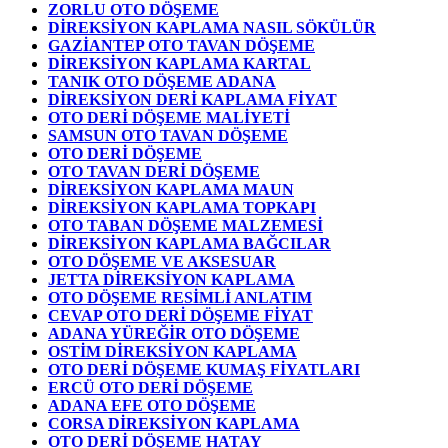
ZORLU OTO DÖŞEME
DİREKSİYON KAPLAMA NASIL SÖKÜLÜR
GAZİANTEP OTO TAVAN DÖŞEME
DİREKSİYON KAPLAMA KARTAL
TANIK OTO DÖŞEME ADANA
DİREKSİYON DERİ KAPLAMA FİYAT
OTO DERİ DÖŞEME MALİYETİ
SAMSUN OTO TAVAN DÖŞEME
OTO DERİ DÖŞEME
OTO TAVAN DERİ DÖŞEME
DİREKSİYON KAPLAMA MAUN
DİREKSİYON KAPLAMA TOPKAPI
OTO TABAN DÖŞEME MALZEMESİ
DİREKSİYON KAPLAMA BAĞCILAR
OTO DÖŞEME VE AKSESUAR
JETTA DİREKSİYON KAPLAMA
OTO DÖŞEME RESİMLİ ANLATIM
CEVAP OTO DERİ DÖŞEME FİYAT
ADANA YÜREĞİR OTO DÖŞEME
OSTİM DİREKSİYON KAPLAMA
OTO DERİ DÖŞEME KUMAŞ FİYATLARI
ERCÜ OTO DERİ DÖŞEME
ADANA EFE OTO DÖŞEME
CORSA DİREKSİYON KAPLAMA
OTO DERİ DÖŞEME HATAY