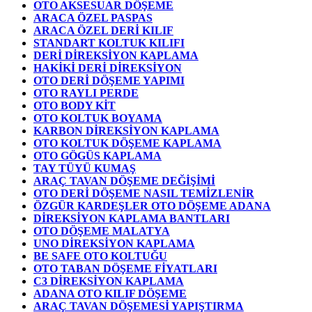
OTO AKSESUAR DÖŞEME
ARACA ÖZEL PASPAS
ARACA ÖZEL DERİ KILIF
STANDART KOLTUK KILIFI
DERİ DİREKSİYON KAPLAMA
HAKİKİ DERİ DİREKSİYON
OTO DERİ DÖŞEME YAPIMI
OTO RAYLI PERDE
OTO BODY KİT
OTO KOLTUK BOYAMA
KARBON DİREKSİYON KAPLAMA
OTO KOLTUK DÖŞEME KAPLAMA
OTO GÖGÜS KAPLAMA
TAY TÜYÜ KUMAŞ
ARAÇ TAVAN DÖŞEME DEĞİŞİMİ
OTO DERİ DÖŞEME NASIL TEMİZLENİR
ÖZGÜR KARDEŞLER OTO DÖŞEME ADANA
DİREKSİYON KAPLAMA BANTLARI
OTO DÖŞEME MALATYA
UNO DİREKSİYON KAPLAMA
BE SAFE OTO KOLTUĞU
OTO TABAN DÖŞEME FİYATLARI
C3 DİREKSİYON KAPLAMA
ADANA OTO KILIF DÖŞEME
ARAÇ TAVAN DÖŞEMESİ YAPIŞTIRMA