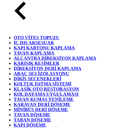
OTO VİTES TOPUZU
İÇ DIŞ AKSESUAR
KAPI KARTONU KAPLAMA
TAVAN KAPLAMA
ALCANTRA DİREKSİYON KAPLAMA
KARIŞIK RESİMLER
DİREKSİYON DERİ KAPLAMA
ARAÇ SES İZOLASYONU
DİKİŞ SEÇENEKLERİ
KOLTUK ISITMA SİSTEMİ
KLASİK OTO RESTORASYON
KOL DAYAMA UYGULAMASI
TAVAN KUMAŞ YENİLEME
KARAVAN DERİ DÖŞEME
MİNİBÜS DERİ DÖŞEME
TAVAN DÖŞEME
TABAN DÖŞEME
KAPI DÖŞEME