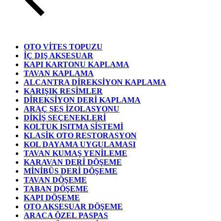
OTO VİTES TOPUZU
İÇ DIŞ AKSESUAR
KAPI KARTONU KAPLAMA
TAVAN KAPLAMA
ALCANTRA DİREKSİYON KAPLAMA
KARIŞIK RESİMLER
DİREKSİYON DERİ KAPLAMA
ARAÇ SES İZOLASYONU
DİKİŞ SEÇENEKLERİ
KOLTUK ISITMA SİSTEMİ
KLASİK OTO RESTORASYON
KOL DAYAMA UYGULAMASI
TAVAN KUMAŞ YENİLEME
KARAVAN DERİ DÖŞEME
MİNİBÜS DERİ DÖŞEME
TAVAN DÖŞEME
TABAN DÖŞEME
KAPI DÖŞEME
OTO AKSESUAR DÖŞEME
ARACA ÖZEL PASPAS