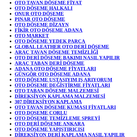
OTO TAVAN DÖŞEME FİYAT
OTO DÖŞEME HALKALI
ONUR OTO DÖŞEME
PINAR OTO DÖŞEME
OTO DÖŞEME DİZAYN
FİKİR OTO DÖŞEME ADANA
OTO MARKET
OTO DÖŞEME YEDEK PARÇA
GLOBAL LEATHER OTO DERİ DÖŞEME
ARAÇ TAVAN DÖŞEME TEMİZLİĞİ
OTO DERİ DÖŞEME BAKIMI NASIL YAPILIR
ARAÇ TABAN DERİ DÖŞEME
ADANA OTO DÖŞEME FİYATLARI
GÜNGÖR OTO DÖŞEME ADANA
OTO DÖŞEME USTASIYIM IŞ ARIYORUM
OTO DÖŞEME DEĞİŞTİRME FİYATLARI
OTO TABAN DÖŞEME MALZEMESİ
DİREKSİYON KAPLAMA MALZEMESİ
307 DİREKSİYON KAPLAMA
OTO TAVAN DÖŞEME KUMAŞI FİYATLARI
OTO DOSEME CORLU
OTO DÖŞEME TEMİZLEME SPREYİ
OTO DERİ DÖŞEME ANKARA
OTO DÖŞEME YAPIŞTIRICISI
DİREKSİYON DERİ KAPLAMA NASIL YAPILIR