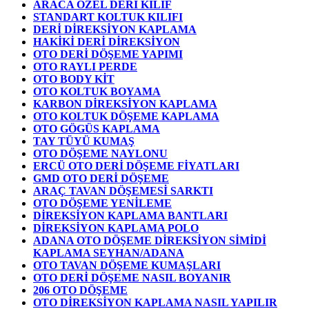
ARACA ÖZEL DERİ KILIF
STANDART KOLTUK KILIFI
DERİ DİREKSİYON KAPLAMA
HAKİKİ DERİ DİREKSİYON
OTO DERİ DÖŞEME YAPIMI
OTO RAYLI PERDE
OTO BODY KİT
OTO KOLTUK BOYAMA
KARBON DİREKSİYON KAPLAMA
OTO KOLTUK DÖŞEME KAPLAMA
OTO GÖGÜS KAPLAMA
TAY TÜYÜ KUMAŞ
OTO DÖŞEME NAYLONU
ERCÜ OTO DERİ DÖŞEME FİYATLARI
GMD OTO DERİ DÖŞEME
ARAÇ TAVAN DÖŞEMESİ SARKTI
OTO DÖŞEME YENİLEME
DİREKSİYON KAPLAMA BANTLARI
DİREKSİYON KAPLAMA POLO
ADANA OTO DÖŞEME DİREKSİYON SİMİDİ
KAPLAMA SEYHAN/ADANA
OTO TAVAN DÖŞEME KUMAŞLARI
OTO DERİ DÖŞEME NASIL BOYANIR
206 OTO DÖŞEME
OTO DİREKSİYON KAPLAMA NASIL YAPILIR