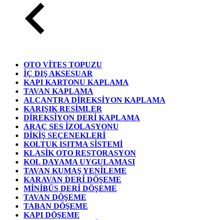
OTO VİTES TOPUZU
İÇ DIŞ AKSESUAR
KAPI KARTONU KAPLAMA
TAVAN KAPLAMA
ALCANTRA DİREKSİYON KAPLAMA
KARIŞIK RESİMLER
DİREKSİYON DERİ KAPLAMA
ARAÇ SES İZOLASYONU
DİKİŞ SEÇENEKLERİ
KOLTUK ISITMA SİSTEMİ
KLASİK OTO RESTORASYON
KOL DAYAMA UYGULAMASI
TAVAN KUMAŞ YENİLEME
KARAVAN DERİ DÖŞEME
MİNİBÜS DERİ DÖŞEME
TAVAN DÖŞEME
TABAN DÖŞEME
KAPI DÖŞEME