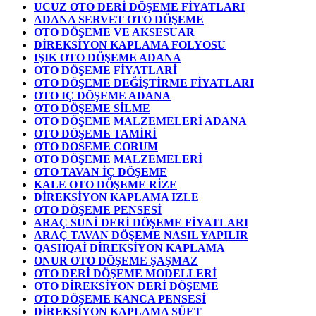
UCUZ OTO DERİ DÖŞEME FİYATLARI
ADANA SERVET OTO DÖŞEME
OTO DÖŞEME VE AKSESUAR
DİREKSİYON KAPLAMA FOLYOSU
IŞIK OTO DÖŞEME ADANA
OTO DÖŞEME FİYATLARİ
OTO DÖŞEME DEĞİŞTİRME FİYATLARI
OTO IÇ DÖŞEME ADANA
OTO DÖŞEME SİLME
OTO DÖŞEME MALZEMELERİ ADANA
OTO DÖŞEME TAMİRİ
OTO DOSEME CORUM
OTO DÖŞEME MALZEMELERİ
OTO TAVAN İÇ DÖŞEME
KALE OTO DÖŞEME RİZE
DİREKSİYON KAPLAMA IZLE
OTO DÖŞEME PENSESİ
ARAÇ SUNİ DERİ DÖŞEME FİYATLARI
ARAÇ TAVAN DÖŞEME NASIL YAPILIR
QASHQAİ DİREKSİYON KAPLAMA
ONUR OTO DÖŞEME ŞAŞMAZ
OTO DERİ DÖŞEME MODELLERİ
OTO DİREKSİYON DERİ DÖŞEME
OTO DÖŞEME KANCA PENSESİ
DİREKSİYON KAPLAMA SÜET