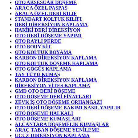
OTO AKSESUAR DÖŞEME
ARACA ÖZEL PASPAS
ARACA ÖZEL DERİ KILIF
STANDART KOLTUK KILIFI
DERİ DİREKSİYON KAPLAMA
HAKİKİ DERİ DİREKSİYON
OTO DERİ DÖŞEME YAPIMI
OTO RAYLI PERDE
OTO BODY KİT
OTO KOLTUK BOYAMA
KARBON DİREKSİYON KAPLAMA
OTO KOLTUK DÖŞEME KAPLAMA
OTO GÖGÜS KAPLAMA
TAY TÜYÜ KUMAŞ
KARBON DİREKSİYON KAPLAMA
DİREKSİYON VİTES KAPLAMA
GMD OTO DERİ DÖŞEME
OTO DÖŞEME DERİ FİYATLARI
ZEVK İŞ OTO DÖŞEME ORHANGAZİ
OTO DERİ DÖŞEME BAKIMI NASIL YAPILIR
OTO DÖŞEME HALKALI
OTO DÖŞEME KUMAŞLARI
ALCANTARA DÖŞEMELİK KUMAŞLAR
ARAÇ TABAN DÖŞEME YENİLEME
UCUZ DİREKSİYON KAPLAMA