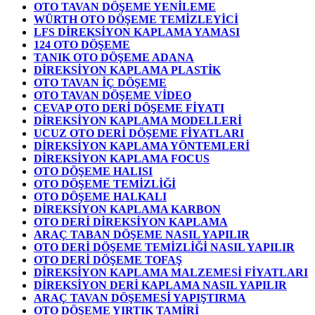
OTO TAVAN DÖŞEME YENİLEME
WÜRTH OTO DÖŞEME TEMİZLEYİCİ
LFS DİREKSİYON KAPLAMA YAMASI
124 OTO DÖŞEME
TANIK OTO DÖŞEME ADANA
DİREKSİYON KAPLAMA PLASTİK
OTO TAVAN İÇ DÖŞEME
OTO TAVAN DÖŞEME VİDEO
CEVAP OTO DERİ DÖŞEME FİYATI
DİREKSİYON KAPLAMA MODELLERİ
UCUZ OTO DERİ DÖŞEME FİYATLARI
DİREKSİYON KAPLAMA YÖNTEMLERİ
DİREKSİYON KAPLAMA FOCUS
OTO DÖŞEME HALISI
OTO DÖŞEME TEMİZLİĞİ
OTO DÖŞEME HALKALI
DİREKSİYON KAPLAMA KARBON
OTO DERİ DİREKSİYON KAPLAMA
ARAÇ TABAN DÖŞEME NASIL YAPILIR
OTO DERİ DÖŞEME TEMİZLİĞİ NASIL YAPILIR
OTO DERİ DÖŞEME TOFAŞ
DİREKSİYON KAPLAMA MALZEMESİ FİYATLARI
DİREKSİYON DERİ KAPLAMA NASIL YAPILIR
ARAÇ TAVAN DÖŞEMESİ YAPIŞTIRMA
OTO DÖŞEME YIRTIK TAMİRİ