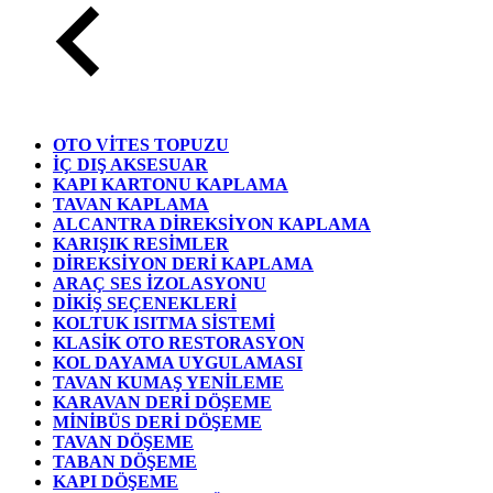
OTO VİTES TOPUZU
İÇ DIŞ AKSESUAR
KAPI KARTONU KAPLAMA
TAVAN KAPLAMA
ALCANTRA DİREKSİYON KAPLAMA
KARIŞIK RESİMLER
DİREKSİYON DERİ KAPLAMA
ARAÇ SES İZOLASYONU
DİKİŞ SEÇENEKLERİ
KOLTUK ISITMA SİSTEMİ
KLASİK OTO RESTORASYON
KOL DAYAMA UYGULAMASI
TAVAN KUMAŞ YENİLEME
KARAVAN DERİ DÖŞEME
MİNİBÜS DERİ DÖŞEME
TAVAN DÖŞEME
TABAN DÖŞEME
KAPI DÖŞEME