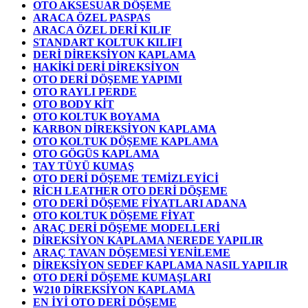
OTO AKSESUAR DÖŞEME
ARACA ÖZEL PASPAS
ARACA ÖZEL DERİ KILIF
STANDART KOLTUK KILIFI
DERİ DİREKSİYON KAPLAMA
HAKİKİ DERİ DİREKSİYON
OTO DERİ DÖŞEME YAPIMI
OTO RAYLI PERDE
OTO BODY KİT
OTO KOLTUK BOYAMA
KARBON DİREKSİYON KAPLAMA
OTO KOLTUK DÖŞEME KAPLAMA
OTO GÖGÜS KAPLAMA
TAY TÜYÜ KUMAŞ
OTO DERİ DÖŞEME TEMİZLEYİCİ
RİCH LEATHER OTO DERİ DÖŞEME
OTO DERİ DÖŞEME FİYATLARI ADANA
OTO KOLTUK DÖŞEME FİYAT
ARAÇ DERİ DÖŞEME MODELLERİ
DİREKSİYON KAPLAMA NEREDE YAPILIR
ARAÇ TAVAN DÖŞEMESİ YENİLEME
DİREKSİYON SEDEF KAPLAMA NASIL YAPILIR
OTO DERİ DÖŞEME KUMAŞLARI
W210 DİREKSİYON KAPLAMA
EN İYİ OTO DERİ DÖŞEME