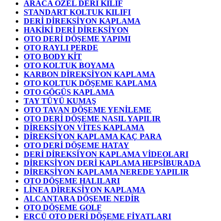
ARACA ÖZEL DERİ KILIF
STANDART KOLTUK KILIFI
DERİ DİREKSİYON KAPLAMA
HAKİKİ DERİ DİREKSİYON
OTO DERİ DÖŞEME YAPIMI
OTO RAYLI PERDE
OTO BODY KİT
OTO KOLTUK BOYAMA
KARBON DİREKSİYON KAPLAMA
OTO KOLTUK DÖŞEME KAPLAMA
OTO GÖGÜS KAPLAMA
TAY TÜYÜ KUMAŞ
OTO TAVAN DÖŞEME YENİLEME
OTO DERİ DÖŞEME NASIL YAPILIR
DİREKSİYON VİTES KAPLAMA
DİREKSİYON KAPLAMA KAÇ PARA
OTO DERİ DÖŞEME HATAY
DERİ DİREKSİYON KAPLAMA VİDEOLARI
DİREKSİYON DERİ KAPLAMA HEPSİBURADA
DİREKSİYON KAPLAMA NEREDE YAPILIR
OTO DÖŞEME HALILARI
LİNEA DİREKSİYON KAPLAMA
ALCANTARA DÖŞEME NEDİR
OTO DÖŞEME GOLF
ERCÜ OTO DERİ DÖŞEME FİYATLARI