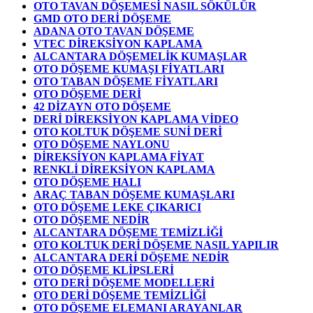
OTO TAVAN DÖŞEMESİ NASIL SÖKÜLÜR
GMD OTO DERİ DÖŞEME
ADANA OTO TAVAN DÖŞEME
VTEC DİREKSİYON KAPLAMA
ALCANTARA DÖŞEMELİK KUMAŞLAR
OTO DÖŞEME KUMAŞI FİYATLARI
OTO TABAN DÖŞEME FİYATLARI
OTO DÖŞEME DERİ
42 DİZAYN OTO DÖŞEME
DERİ DİREKSİYON KAPLAMA VİDEO
OTO KOLTUK DÖŞEME SUNİ DERİ
OTO DÖŞEME NAYLONU
DİREKSİYON KAPLAMA FİYAT
RENKLİ DİREKSİYON KAPLAMA
OTO DÖŞEME HALI
ARAÇ TABAN DÖŞEME KUMAŞLARI
OTO DÖŞEME LEKE ÇIKARICI
OTO DÖŞEME NEDİR
ALCANTARA DÖŞEME TEMİZLİĞİ
OTO KOLTUK DERİ DÖŞEME NASIL YAPILIR
ALCANTARA DERİ DÖŞEME NEDİR
OTO DÖŞEME KLİPSLERİ
OTO DERİ DÖŞEME MODELLERİ
OTO DERİ DÖŞEME TEMİZLİĞİ
OTO DÖŞEME ELEMANI ARAYANLAR