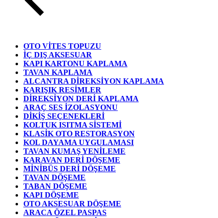
OTO VİTES TOPUZU
İÇ DIŞ AKSESUAR
KAPI KARTONU KAPLAMA
TAVAN KAPLAMA
ALCANTRA DİREKSİYON KAPLAMA
KARIŞIK RESİMLER
DİREKSİYON DERİ KAPLAMA
ARAÇ SES İZOLASYONU
DİKİŞ SEÇENEKLERİ
KOLTUK ISITMA SİSTEMİ
KLASİK OTO RESTORASYON
KOL DAYAMA UYGULAMASI
TAVAN KUMAŞ YENİLEME
KARAVAN DERİ DÖŞEME
MİNİBÜS DERİ DÖŞEME
TAVAN DÖŞEME
TABAN DÖŞEME
KAPI DÖŞEME
OTO AKSESUAR DÖŞEME
ARACA ÖZEL PASPAS