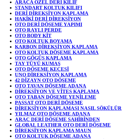
ARACA ÖZEL DERİ KILIF
STANDART KOLTUK KILIFI
DERİ DİREKSİYON KAPLAMA
HAKİKİ DERİ DİREKSİYON
OTO DERİ DÖŞEME YAPIMI
OTO RAYLI PERDE
OTO BODY KİT
OTO KOLTUK BOYAMA
KARBON DİREKSİYON KAPLAMA
OTO KOLTUK DÖŞEME KAPLAMA
OTO GÖGÜS KAPLAMA
TAY TÜYÜ KUMAŞ
OTO DÖŞEME KEÇESİ
UNO DİREKSİYON KAPLAMA
42 DİZAYN OTO DÖŞEME
OTO TAVAN DÖŞEME ADANA
DİREKSİYON VE VİTES KAPLAMA
OTO TABAN DÖŞEME YENİLEME
PASSAT OTO DERİ DÖŞEME
DİREKSİYON KAPLAMASI NASIL SÖKÜLÜR
YILMAZ OTO DÖŞEME ADANA
ARAÇ DERİ DÖŞEME SAHİBİNDEN
GLOBAL LEATHER OTO DERİ DÖŞEME
DİREKSİYON KAPLAMA MAUN
OTO KOLTUK DÖŞEME ADANA