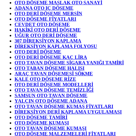
OTO DÖŞEME MASLAK OTO SANAYİ
ADANA OTO IÇ DÖŞEME
OTO DERİ DÖŞEME MERSİN
OTO DÖŞEME FİYATLARI
CEVDET OTO DÖŞEME
HAKİKİ OTO DERİ DÖŞEME
UĞUR OTO DERİ DÖŞEME
307 DİREKSİYON KAPLAMA
DİREKSİYON KAPLAMA FOLYOSU
OTO DERİ DÖŞEME
OTO DERİ DÖŞEME KAÇ LİRA
OTO TAVAN DÖŞEME SİGARA YANIĞI TAMİRİ
OTO TABAN DÖŞEME HALISI
ARAÇ TAVAN DÖŞEMESİ SÖKME
KALE OTO DÖŞEME RİZE
OTO DERİ DÖŞEME MODELLERİ
OTO TAVAN DÖŞEME TEMİZLİĞİ
SAMSUN OTO TAVAN DÖŞEME
YALÇIN OTO DÖŞEME ADANA
OTO TAVAN DÖŞEME KUMAŞ FİYATLARI
DİREKSİYON DERİ KAPLAMA UYGULAMASI
OTO DÖŞEME TAMİRİ
OTO DÖŞEME KUMAŞI
OTO TAVAN DÖŞEME KUMAŞI
OTO DÖŞEME MALZEMELERİ FİYATLARI