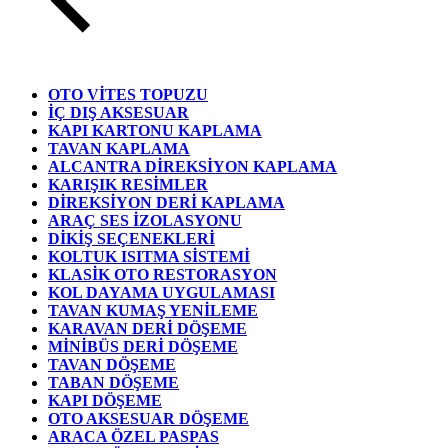
OTO VİTES TOPUZU
İÇ DIŞ AKSESUAR
KAPI KARTONU KAPLAMA
TAVAN KAPLAMA
ALCANTRA DİREKSİYON KAPLAMA
KARIŞIK RESİMLER
DİREKSİYON DERİ KAPLAMA
ARAÇ SES İZOLASYONU
DİKİŞ SEÇENEKLERİ
KOLTUK ISITMA SİSTEMİ
KLASİK OTO RESTORASYON
KOL DAYAMA UYGULAMASI
TAVAN KUMAŞ YENİLEME
KARAVAN DERİ DÖŞEME
MİNİBÜS DERİ DÖŞEME
TAVAN DÖŞEME
TABAN DÖŞEME
KAPI DÖŞEME
OTO AKSESUAR DÖŞEME
ARACA ÖZEL PASPAS