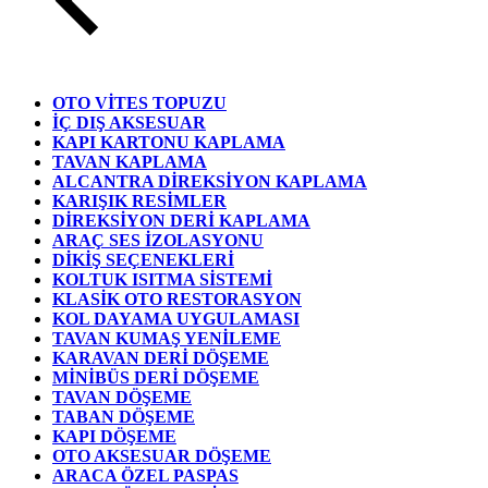
OTO VİTES TOPUZU
İÇ DIŞ AKSESUAR
KAPI KARTONU KAPLAMA
TAVAN KAPLAMA
ALCANTRA DİREKSİYON KAPLAMA
KARIŞIK RESİMLER
DİREKSİYON DERİ KAPLAMA
ARAÇ SES İZOLASYONU
DİKİŞ SEÇENEKLERİ
KOLTUK ISITMA SİSTEMİ
KLASİK OTO RESTORASYON
KOL DAYAMA UYGULAMASI
TAVAN KUMAŞ YENİLEME
KARAVAN DERİ DÖŞEME
MİNİBÜS DERİ DÖŞEME
TAVAN DÖŞEME
TABAN DÖŞEME
KAPI DÖŞEME
OTO AKSESUAR DÖŞEME
ARACA ÖZEL PASPAS