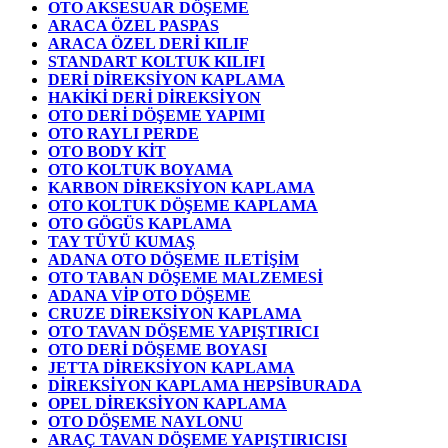
OTO AKSESUAR DÖŞEME
ARACA ÖZEL PASPAS
ARACA ÖZEL DERİ KILIF
STANDART KOLTUK KILIFI
DERİ DİREKSİYON KAPLAMA
HAKİKİ DERİ DİREKSİYON
OTO DERİ DÖŞEME YAPIMI
OTO RAYLI PERDE
OTO BODY KİT
OTO KOLTUK BOYAMA
KARBON DİREKSİYON KAPLAMA
OTO KOLTUK DÖŞEME KAPLAMA
OTO GÖGÜS KAPLAMA
TAY TÜYÜ KUMAŞ
ADANA OTO DÖŞEME ILETİŞİM
OTO TABAN DÖŞEME MALZEMESİ
ADANA VİP OTO DÖŞEME
CRUZE DİREKSİYON KAPLAMA
OTO TAVAN DÖŞEME YAPIŞTIRICI
OTO DERİ DÖŞEME BOYASI
JETTA DİREKSİYON KAPLAMA
DİREKSİYON KAPLAMA HEPSİBURADA
OPEL DİREKSİYON KAPLAMA
OTO DÖŞEME NAYLONU
ARAÇ TAVAN DÖŞEME YAPIŞTIRICISI