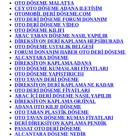
OTO DÖŞEME MALATYA
CEY OTO DÖŞEME ADANA ILETİŞİM
OTOMOBİL DERİ DÖŞEME.COM
OTO DERİ DÖŞEME FORUM DONANIM
OTO DERİ DÖŞEME VİDEO
OTO DÖŞEME KILIFI
ARAÇ TABAN DÖŞEME NASIL YAPILIR
DİREKSİYON DERİ KAPLAMA HEPSİBURADA
OTO DÖŞEME USTALIK BELGESİ
FORUM DONANIM HABER OTO DERİ DÖŞEME
ALCANTARA DÖŞEME
DİREKSİYON KAPLAMA ADANA
OTO DÖŞEME KUMAŞLARI FİYATLARI
OTO DÖŞEME YAPIŞTIRICISI
OTO TAVAN DERİ DÖŞEME
DİREKSİYON DERİ KAPLAMA NE KADAR
OTO DERİ DÖŞEME FİYATLARI
ARAÇ İÇİ DERİ DÖŞEME NASIL YAPILIR
DİREKSİYON KAPLAMA ORJİNAL
ADANA OTO KILIF DÖŞEME
OTO TABAN PLASTİK DÖŞEME
OTO TAVAN DÖŞEME KUMAŞ FİYATLARI
DERİ DİREKSİYON KAPLAMA PENDİK
PASSAT OTO DERİ DÖŞEME
ALCANTARA DÖŞEME NEDİR