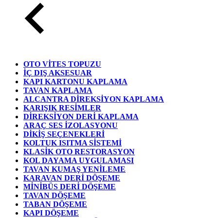
OTO VİTES TOPUZU
İÇ DIŞ AKSESUAR
KAPI KARTONU KAPLAMA
TAVAN KAPLAMA
ALCANTRA DİREKSİYON KAPLAMA
KARIŞIK RESİMLER
DİREKSİYON DERİ KAPLAMA
ARAÇ SES İZOLASYONU
DİKİŞ SEÇENEKLERİ
KOLTUK ISITMA SİSTEMİ
KLASİK OTO RESTORASYON
KOL DAYAMA UYGULAMASI
TAVAN KUMAŞ YENİLEME
KARAVAN DERİ DÖŞEME
MİNİBÜS DERİ DÖŞEME
TAVAN DÖŞEME
TABAN DÖŞEME
KAPI DÖŞEME