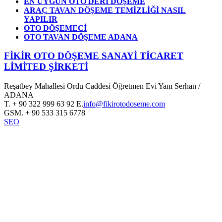
EN UYGUN OTO DERİ DÖŞEME
ARAÇ TAVAN DÖŞEME TEMİZLİĞİ NASIL
YAPILIR
OTO DÖŞEMECİ
OTO TAVAN DÖŞEME ADANA
FİKİR OTO DÖŞEME SANAYİ TİCARET
LİMİTED ŞİRKETİ
Reşatbey Mahallesi Ordu Caddesi Öğretmen Evi Yanı Serhan /
ADANA
T.
+ 90 322 999 63 92
E.
info@fikirotodoseme.com
GSM.
+ 90 533 315 6778
SEO