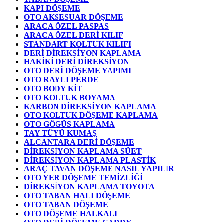
KAPI DÖŞEME
OTO AKSESUAR DÖŞEME
ARACA ÖZEL PASPAS
ARACA ÖZEL DERİ KILIF
STANDART KOLTUK KILIFI
DERİ DİREKSİYON KAPLAMA
HAKİKİ DERİ DİREKSİYON
OTO DERİ DÖŞEME YAPIMI
OTO RAYLI PERDE
OTO BODY KİT
OTO KOLTUK BOYAMA
KARBON DİREKSİYON KAPLAMA
OTO KOLTUK DÖŞEME KAPLAMA
OTO GÖGÜS KAPLAMA
TAY TÜYÜ KUMAŞ
ALCANTARA DERİ DÖŞEME
DİREKSİYON KAPLAMA SÜET
DİREKSİYON KAPLAMA PLASTİK
ARAÇ TAVAN DÖŞEME NASIL YAPILIR
OTO YER DÖŞEME TEMİZLİĞİ
DİREKSİYON KAPLAMA TOYOTA
OTO TABAN HALI DÖŞEME
OTO TABAN DÖŞEME
OTO DÖŞEME HALKALI