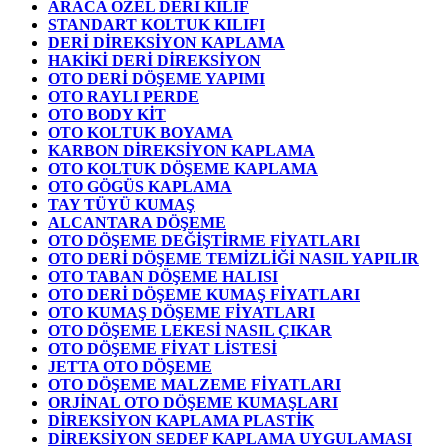
ARACA ÖZEL DERİ KILIF
STANDART KOLTUK KILIFI
DERİ DİREKSİYON KAPLAMA
HAKİKİ DERİ DİREKSİYON
OTO DERİ DÖŞEME YAPIMI
OTO RAYLI PERDE
OTO BODY KİT
OTO KOLTUK BOYAMA
KARBON DİREKSİYON KAPLAMA
OTO KOLTUK DÖŞEME KAPLAMA
OTO GÖGÜS KAPLAMA
TAY TÜYÜ KUMAŞ
ALCANTARA DÖŞEME
OTO DÖŞEME DEĞİŞTİRME FİYATLARI
OTO DERİ DÖŞEME TEMİZLİĞİ NASIL YAPILIR
OTO TABAN DÖŞEME HALISI
OTO DERİ DÖŞEME KUMAŞ FİYATLARI
OTO KUMAŞ DÖŞEME FİYATLARI
OTO DÖŞEME LEKESİ NASIL ÇIKAR
OTO DÖŞEME FİYAT LİSTESİ
JETTA OTO DÖŞEME
OTO DÖŞEME MALZEME FİYATLARI
ORJİNAL OTO DÖŞEME KUMAŞLARI
DİREKSİYON KAPLAMA PLASTİK
DİREKSİYON SEDEF KAPLAMA UYGULAMASI