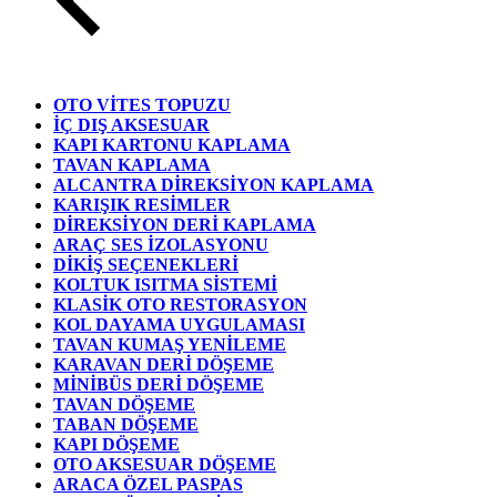
OTO VİTES TOPUZU
İÇ DIŞ AKSESUAR
KAPI KARTONU KAPLAMA
TAVAN KAPLAMA
ALCANTRA DİREKSİYON KAPLAMA
KARIŞIK RESİMLER
DİREKSİYON DERİ KAPLAMA
ARAÇ SES İZOLASYONU
DİKİŞ SEÇENEKLERİ
KOLTUK ISITMA SİSTEMİ
KLASİK OTO RESTORASYON
KOL DAYAMA UYGULAMASI
TAVAN KUMAŞ YENİLEME
KARAVAN DERİ DÖŞEME
MİNİBÜS DERİ DÖŞEME
TAVAN DÖŞEME
TABAN DÖŞEME
KAPI DÖŞEME
OTO AKSESUAR DÖŞEME
ARACA ÖZEL PASPAS