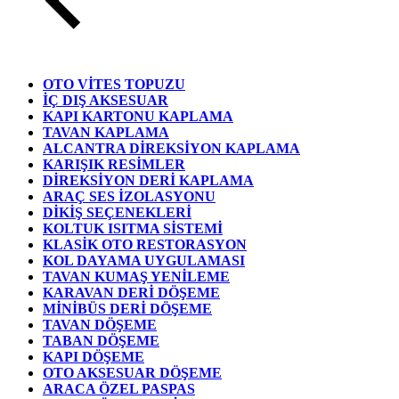
OTO VİTES TOPUZU
İÇ DIŞ AKSESUAR
KAPI KARTONU KAPLAMA
TAVAN KAPLAMA
ALCANTRA DİREKSİYON KAPLAMA
KARIŞIK RESİMLER
DİREKSİYON DERİ KAPLAMA
ARAÇ SES İZOLASYONU
DİKİŞ SEÇENEKLERİ
KOLTUK ISITMA SİSTEMİ
KLASİK OTO RESTORASYON
KOL DAYAMA UYGULAMASI
TAVAN KUMAŞ YENİLEME
KARAVAN DERİ DÖŞEME
MİNİBÜS DERİ DÖŞEME
TAVAN DÖŞEME
TABAN DÖŞEME
KAPI DÖŞEME
OTO AKSESUAR DÖŞEME
ARACA ÖZEL PASPAS