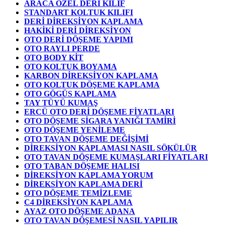
ARACA ÖZEL DERİ KILIF
STANDART KOLTUK KILIFI
DERİ DİREKSİYON KAPLAMA
HAKİKİ DERİ DİREKSİYON
OTO DERİ DÖŞEME YAPIMI
OTO RAYLI PERDE
OTO BODY KİT
OTO KOLTUK BOYAMA
KARBON DİREKSİYON KAPLAMA
OTO KOLTUK DÖŞEME KAPLAMA
OTO GÖGÜS KAPLAMA
TAY TÜYÜ KUMAŞ
ERCÜ OTO DERİ DÖŞEME FİYATLARI
OTO DÖŞEME SİGARA YANIĞI TAMİRİ
OTO DÖŞEME YENİLEME
OTO TAVAN DÖŞEME DEĞİŞİMİ
DİREKSİYON KAPLAMASI NASIL SÖKÜLÜR
OTO TAVAN DÖŞEME KUMAŞLARI FİYATLARI
OTO TABAN DÖŞEME HALISI
DİREKSİYON KAPLAMA YORUM
DİREKSİYON KAPLAMA DERİ
OTO DÖŞEME TEMİZLEME
C4 DİREKSİYON KAPLAMA
AYAZ OTO DÖŞEME ADANA
OTO TAVAN DÖŞEMESİ NASIL YAPILIR