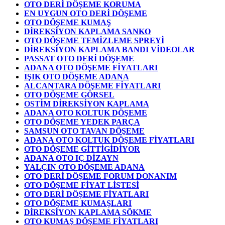
OTO DERİ DÖŞEME KORUMA
EN UYGUN OTO DERİ DÖŞEME
OTO DÖŞEME KUMAŞ
DİREKSİYON KAPLAMA SANKO
OTO DÖŞEME TEMİZLEME SPREYİ
DİREKSİYON KAPLAMA BANDI VİDEOLAR
PASSAT OTO DERİ DÖŞEME
ADANA OTO DÖŞEME FİYATLARI
IŞIK OTO DÖŞEME ADANA
ALCANTARA DÖŞEME FİYATLARI
OTO DÖŞEME GÖRSEL
OSTİM DİREKSİYON KAPLAMA
ADANA OTO KOLTUK DÖŞEME
OTO DÖŞEME YEDEK PARÇA
SAMSUN OTO TAVAN DÖŞEME
ADANA OTO KOLTUK DÖŞEME FİYATLARI
OTO DÖŞEME GİTTİGİDİYOR
ADANA OTO IÇ DİZAYN
YALÇIN OTO DÖŞEME ADANA
OTO DERİ DÖŞEME FORUM DONANIM
OTO DÖŞEME FİYAT LİSTESİ
OTO DERİ DÖŞEME FİYATLARI
OTO DÖŞEME KUMAŞLARI
DİREKSİYON KAPLAMA SÖKME
OTO KUMAŞ DÖŞEME FİYATLARI