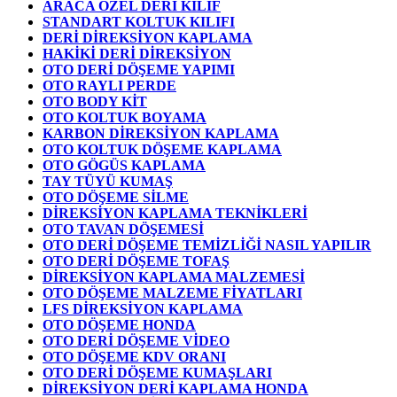
ARACA ÖZEL DERİ KILIF
STANDART KOLTUK KILIFI
DERİ DİREKSİYON KAPLAMA
HAKİKİ DERİ DİREKSİYON
OTO DERİ DÖŞEME YAPIMI
OTO RAYLI PERDE
OTO BODY KİT
OTO KOLTUK BOYAMA
KARBON DİREKSİYON KAPLAMA
OTO KOLTUK DÖŞEME KAPLAMA
OTO GÖGÜS KAPLAMA
TAY TÜYÜ KUMAŞ
OTO DÖŞEME SİLME
DİREKSİYON KAPLAMA TEKNİKLERİ
OTO TAVAN DÖŞEMESİ
OTO DERİ DÖŞEME TEMİZLİĞİ NASIL YAPILIR
OTO DERİ DÖŞEME TOFAŞ
DİREKSİYON KAPLAMA MALZEMESİ
OTO DÖŞEME MALZEME FİYATLARI
LFS DİREKSİYON KAPLAMA
OTO DÖŞEME HONDA
OTO DERİ DÖŞEME VİDEO
OTO DÖŞEME KDV ORANI
OTO DERİ DÖŞEME KUMAŞLARI
DİREKSİYON DERİ KAPLAMA HONDA