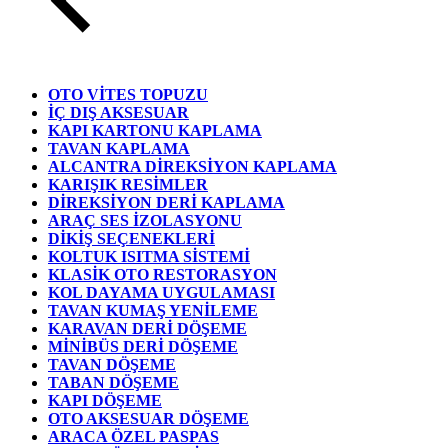
OTO VİTES TOPUZU
İÇ DIŞ AKSESUAR
KAPI KARTONU KAPLAMA
TAVAN KAPLAMA
ALCANTRA DİREKSİYON KAPLAMA
KARIŞIK RESİMLER
DİREKSİYON DERİ KAPLAMA
ARAÇ SES İZOLASYONU
DİKİŞ SEÇENEKLERİ
KOLTUK ISITMA SİSTEMİ
KLASİK OTO RESTORASYON
KOL DAYAMA UYGULAMASI
TAVAN KUMAŞ YENİLEME
KARAVAN DERİ DÖŞEME
MİNİBÜS DERİ DÖŞEME
TAVAN DÖŞEME
TABAN DÖŞEME
KAPI DÖŞEME
OTO AKSESUAR DÖŞEME
ARACA ÖZEL PASPAS