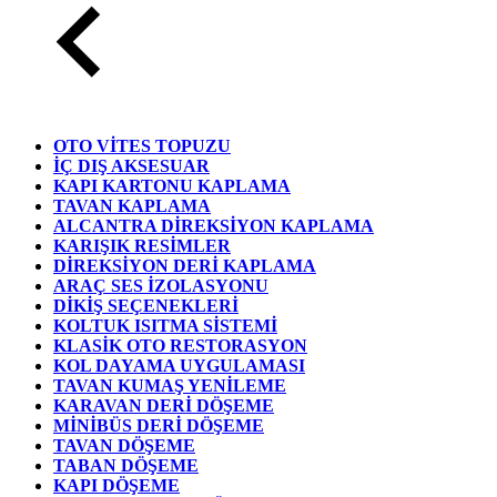
OTO VİTES TOPUZU
İÇ DIŞ AKSESUAR
KAPI KARTONU KAPLAMA
TAVAN KAPLAMA
ALCANTRA DİREKSİYON KAPLAMA
KARIŞIK RESİMLER
DİREKSİYON DERİ KAPLAMA
ARAÇ SES İZOLASYONU
DİKİŞ SEÇENEKLERİ
KOLTUK ISITMA SİSTEMİ
KLASİK OTO RESTORASYON
KOL DAYAMA UYGULAMASI
TAVAN KUMAŞ YENİLEME
KARAVAN DERİ DÖŞEME
MİNİBÜS DERİ DÖŞEME
TAVAN DÖŞEME
TABAN DÖŞEME
KAPI DÖŞEME