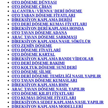
OTO DÖŞEME DÜNYASI
OTO DÖŞEME CİHAN
ALCANTRA / VİENNA' DERİ DÖŞEME
OTO TABAN DÖŞEME FİYATLARI
DİREKSİYON KAPLAMA DERİSİ
OTO DERİ DÖŞEME KUMAŞ FİYATLARI
DİREKSİYON DERİ KAPLAMA HONDA
OTO TAVAN DÖŞEME ADANA
ARAÇ TAVAN DÖŞEME SARKMASI
DİREKSİYON KAPLAMA NASIL SÖKÜLÜR
OTO ZEMİN DÖŞEME
OTO DÖŞEME FİYATLARİ
OTO DÖŞEME KARTAL
DİREKSİYON KAPLAMA BANDI VİDEOLAR
OTO DERİ DÖŞEME BAKIMI
OTO KOLTUK DÖŞEME SUNİ DERİ
OTO DÖŞEME SİLME
OTO DERİ DÖŞEME TEMİZLİĞİ NASIL YAPILIR
OTO TAVAN DÖŞEME KUMAŞLARI
DİREKSİYON KAPLAMA BMW
ARAÇ TAVAN DÖŞEME NASIL YAPILIR
OTO DÖŞEME KILIFI FİYATLARI
OTO KUMAŞ DÖŞEME FİYATLARI
DİREKSİYONA SEDEF KAPLAMA NASIL YAPILIR
DİREKSİYON KAPLAMA MODELLERİ