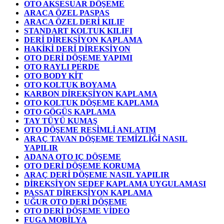
OTO AKSESUAR DÖŞEME
ARACA ÖZEL PASPAS
ARACA ÖZEL DERİ KILIF
STANDART KOLTUK KILIFI
DERİ DİREKSİYON KAPLAMA
HAKİKİ DERİ DİREKSİYON
OTO DERİ DÖŞEME YAPIMI
OTO RAYLI PERDE
OTO BODY KİT
OTO KOLTUK BOYAMA
KARBON DİREKSİYON KAPLAMA
OTO KOLTUK DÖŞEME KAPLAMA
OTO GÖGÜS KAPLAMA
TAY TÜYÜ KUMAŞ
OTO DÖŞEME RESİMLİ ANLATIM
ARAÇ TAVAN DÖŞEME TEMİZLİĞİ NASIL
YAPILIR
ADANA OTO IÇ DÖŞEME
OTO DERİ DÖŞEME KORUMA
ARAÇ DERİ DÖŞEME NASIL YAPILIR
DİREKSİYON SEDEF KAPLAMA UYGULAMASI
PASSAT DİREKSİYON KAPLAMA
UĞUR OTO DERİ DÖŞEME
OTO DERİ DÖŞEME VİDEO
FUGA MOBİLYA