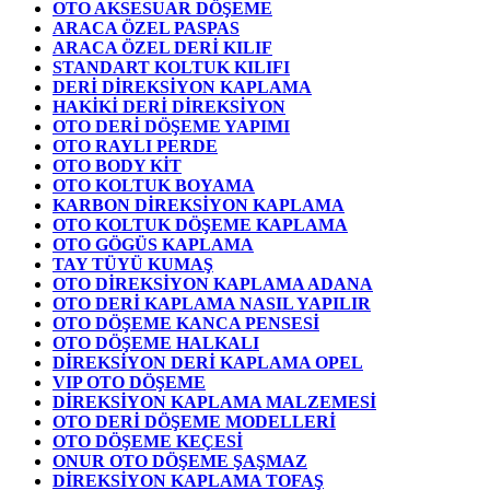
OTO AKSESUAR DÖŞEME
ARACA ÖZEL PASPAS
ARACA ÖZEL DERİ KILIF
STANDART KOLTUK KILIFI
DERİ DİREKSİYON KAPLAMA
HAKİKİ DERİ DİREKSİYON
OTO DERİ DÖŞEME YAPIMI
OTO RAYLI PERDE
OTO BODY KİT
OTO KOLTUK BOYAMA
KARBON DİREKSİYON KAPLAMA
OTO KOLTUK DÖŞEME KAPLAMA
OTO GÖGÜS KAPLAMA
TAY TÜYÜ KUMAŞ
OTO DİREKSİYON KAPLAMA ADANA
OTO DERİ KAPLAMA NASIL YAPILIR
OTO DÖŞEME KANCA PENSESİ
OTO DÖŞEME HALKALI
DİREKSİYON DERİ KAPLAMA OPEL
VIP OTO DÖŞEME
DİREKSİYON KAPLAMA MALZEMESİ
OTO DERİ DÖŞEME MODELLERİ
OTO DÖŞEME KEÇESİ
ONUR OTO DÖŞEME ŞAŞMAZ
DİREKSİYON KAPLAMA TOFAŞ