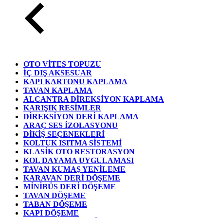
OTO VİTES TOPUZU
İÇ DIŞ AKSESUAR
KAPI KARTONU KAPLAMA
TAVAN KAPLAMA
ALCANTRA DİREKSİYON KAPLAMA
KARIŞIK RESİMLER
DİREKSİYON DERİ KAPLAMA
ARAÇ SES İZOLASYONU
DİKİŞ SEÇENEKLERİ
KOLTUK ISITMA SİSTEMİ
KLASİK OTO RESTORASYON
KOL DAYAMA UYGULAMASI
TAVAN KUMAŞ YENİLEME
KARAVAN DERİ DÖŞEME
MİNİBÜS DERİ DÖŞEME
TAVAN DÖŞEME
TABAN DÖŞEME
KAPI DÖŞEME