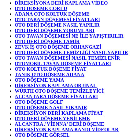
DİREKSİYONA DERİ KAPLAMA VİDEO
OTO DOSEME CORLU
ADANA OTO KOLTUK DÖŞEME
OTO TABAN DÖŞEMESİ FİYATLARI
OTO DERİ DÖŞEME NASIL YAPILIR
OTO DERİ DÖŞEME YORUMLARI
OTO TAVAN DÖŞEMESİ NE İLE YAPIŞTIRILIR
OTO DERİ DÖŞEME TAMİR
ZEVK İŞ OTO DÖŞEME ORHANGAZİ
OTO DERİ DÖŞEME TEMİZLİĞİ NASIL YAPILIR
OTO TAVAN DÖŞEMESİ NASIL TEMİZLENİR
OTOMOBİL TAVAN DÖŞEME FİYATLARI
OTO KOLTUK DÖŞEME FİYAT
TANIK OTO DÖŞEME ADANA
OTO DÖŞEME YAMA
DİREKSİYON KAPLAMA ORJİNAL
WÜRTH OTO DÖŞEME TEMİZLEYİCİ
ALCANTARA DÖŞEME FİYATLARI
OTO DÖŞEME GOLF
OTO DÖŞEME NASIL YIKANIR
DİREKSİYON DERİ KAPLAMA FİYAT
OTO DERİ DÖŞEME YENİLEME
ALCANTRA / VİENNA' DERİ DÖŞEME
DİREKSİYON KAPLAMA BANDI VİDEOLAR
OTO DÖŞEME GÖRSEL