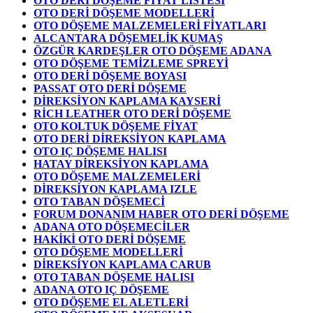
OTO DERİ DÖŞEME FİYAT LİSTESİ
OTO DERİ DÖŞEME MODELLERİ
OTO DÖŞEME MALZEMELERİ FİYATLARI
ALCANTARA DÖŞEMELİK KUMAŞ
ÖZGÜR KARDEŞLER OTO DÖŞEME ADANA
OTO DÖŞEME TEMİZLEME SPREYİ
OTO DERİ DÖŞEME BOYASI
PASSAT OTO DERİ DÖŞEME
DİREKSİYON KAPLAMA KAYSERİ
RİCH LEATHER OTO DERİ DÖŞEME
OTO KOLTUK DÖŞEME FİYAT
OTO DERİ DİREKSİYON KAPLAMA
OTO IÇ DÖŞEME HALISI
HATAY DİREKSİYON KAPLAMA
OTO DÖŞEME MALZEMELERİ
DİREKSİYON KAPLAMA IZLE
OTO TABAN DÖŞEMECİ
FORUM DONANIM HABER OTO DERİ DÖŞEME
ADANA OTO DÖŞEMECİLER
HAKİKİ OTO DERİ DÖŞEME
OTO DÖŞEME MODELLERİ
DİREKSİYON KAPLAMA CARUB
OTO TABAN DÖŞEME HALISI
ADANA OTO IÇ DÖŞEME
OTO DÖŞEME EL ALETLERİ