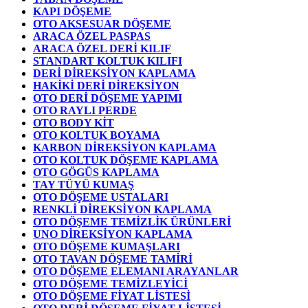
KAPI DÖŞEME
OTO AKSESUAR DÖŞEME
ARACA ÖZEL PASPAS
ARACA ÖZEL DERİ KILIF
STANDART KOLTUK KILIFI
DERİ DİREKSİYON KAPLAMA
HAKİKİ DERİ DİREKSİYON
OTO DERİ DÖŞEME YAPIMI
OTO RAYLI PERDE
OTO BODY KİT
OTO KOLTUK BOYAMA
KARBON DİREKSİYON KAPLAMA
OTO KOLTUK DÖŞEME KAPLAMA
OTO GÖGÜS KAPLAMA
TAY TÜYÜ KUMAŞ
OTO DÖŞEME USTALARI
RENKLİ DİREKSİYON KAPLAMA
OTO DÖŞEME TEMİZLİK ÜRÜNLERİ
UNO DİREKSİYON KAPLAMA
OTO DÖŞEME KUMAŞLARI
OTO TAVAN DÖŞEME TAMİRİ
OTO DÖŞEME ELEMANI ARAYANLAR
OTO DÖŞEME TEMİZLEYİCİ
OTO DÖŞEME FİYAT LİSTESİ