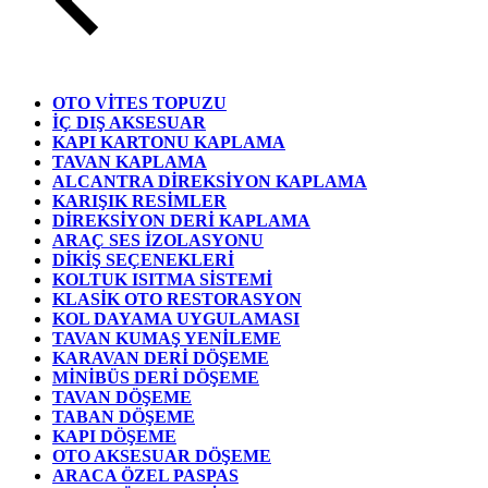
OTO VİTES TOPUZU
İÇ DIŞ AKSESUAR
KAPI KARTONU KAPLAMA
TAVAN KAPLAMA
ALCANTRA DİREKSİYON KAPLAMA
KARIŞIK RESİMLER
DİREKSİYON DERİ KAPLAMA
ARAÇ SES İZOLASYONU
DİKİŞ SEÇENEKLERİ
KOLTUK ISITMA SİSTEMİ
KLASİK OTO RESTORASYON
KOL DAYAMA UYGULAMASI
TAVAN KUMAŞ YENİLEME
KARAVAN DERİ DÖŞEME
MİNİBÜS DERİ DÖŞEME
TAVAN DÖŞEME
TABAN DÖŞEME
KAPI DÖŞEME
OTO AKSESUAR DÖŞEME
ARACA ÖZEL PASPAS