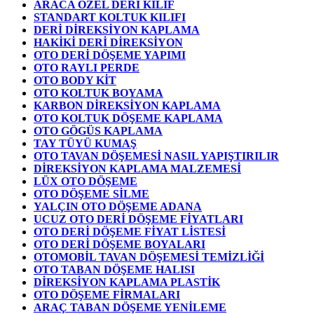
ARACA ÖZEL DERİ KILIF
STANDART KOLTUK KILIFI
DERİ DİREKSİYON KAPLAMA
HAKİKİ DERİ DİREKSİYON
OTO DERİ DÖŞEME YAPIMI
OTO RAYLI PERDE
OTO BODY KİT
OTO KOLTUK BOYAMA
KARBON DİREKSİYON KAPLAMA
OTO KOLTUK DÖŞEME KAPLAMA
OTO GÖGÜS KAPLAMA
TAY TÜYÜ KUMAŞ
OTO TAVAN DÖŞEMESİ NASIL YAPIŞTIRILIR
DİREKSİYON KAPLAMA MALZEMESİ
LÜX OTO DÖŞEME
OTO DÖŞEME SİLME
YALÇIN OTO DÖŞEME ADANA
UCUZ OTO DERİ DÖŞEME FİYATLARI
OTO DERİ DÖŞEME FİYAT LİSTESİ
OTO DERİ DÖŞEME BOYALARI
OTOMOBİL TAVAN DÖŞEMESİ TEMİZLİĞİ
OTO TABAN DÖŞEME HALISI
DİREKSİYON KAPLAMA PLASTİK
OTO DÖŞEME FİRMALARI
ARAÇ TABAN DÖŞEME YENİLEME