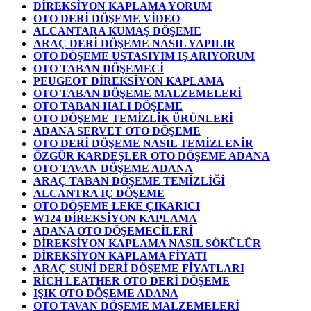
DİREKSİYON KAPLAMA YORUM
OTO DERİ DÖŞEME VİDEO
ALCANTARA KUMAŞ DÖŞEME
ARAÇ DERİ DÖŞEME NASIL YAPILIR
OTO DÖŞEME USTASIYIM IŞ ARIYORUM
OTO TABAN DÖŞEMECİ
PEUGEOT DİREKSİYON KAPLAMA
OTO TABAN DÖŞEME MALZEMELERİ
OTO TABAN HALI DÖŞEME
OTO DÖŞEME TEMİZLİK ÜRÜNLERİ
ADANA SERVET OTO DÖŞEME
OTO DERİ DÖŞEME NASIL TEMİZLENİR
ÖZGÜR KARDEŞLER OTO DÖŞEME ADANA
OTO TAVAN DÖŞEME ADANA
ARAÇ TABAN DÖŞEME TEMİZLİĞİ
ALCANTRA IÇ DÖŞEME
OTO DÖŞEME LEKE ÇIKARICI
W124 DİREKSİYON KAPLAMA
ADANA OTO DÖŞEMECİLERİ
DİREKSİYON KAPLAMA NASIL SÖKÜLÜR
DİREKSİYON KAPLAMA FİYATI
ARAÇ SUNİ DERİ DÖŞEME FİYATLARI
RİCH LEATHER OTO DERİ DÖŞEME
IŞIK OTO DÖŞEME ADANA
OTO TAVAN DÖŞEME MALZEMELERİ