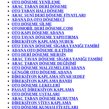
OTO DÖŞEME YENİLEME
ARAÇ TABAN DERİ DÖŞEME
OTO TABAN HALI DÖŞEME
ARAÇ SUNİ DERİ DÖŞEME FİYATLARI
ADANA DA OTO DÖŞEMECİ
OTO DÖŞEME SİLME
OTOMOBİL DERİ DÖŞEME.COM
OTO KAPI DÖŞEME ADANA
OTO TAVAN DÖŞEME YAPIŞTIRMA
DİREKSİYON KAPLAMA NUBUK
OTO TAVAN DÖŞEME SİGARA YANIĞI TAMİRİ
ADANA OTO DÖŞEME ILETİŞİM
OTO DERİ DÖŞEME MERSİN
ARAÇ TAVAN DÖŞEME SİGARA YANIĞI TAMİRİ
ARAÇ TABAN DÖŞEME DEĞİŞİMİ
OTO DÖŞEME MALZEMELERİ ADANA
GÜNGÖR OTO DÖŞEME ADANA
DİREKSİYON KAPLAMA SİYAH SEDEF
DİREKSİYON KAPLAMA BANDI
OTO DÖŞEME LEKELERİ
PASSAT DİREKSİYON KAPLAMA
OTO DÖŞEME USTALARI
ARAÇ TABAN DÖŞEME KURUTMA
DİREKSİYON VİTES KAPLAMA
OTO DÖŞEME KUMAŞI FİYATLARI