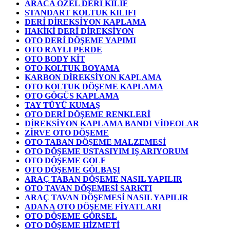
ARACA ÖZEL DERİ KILIF
STANDART KOLTUK KILIFI
DERİ DİREKSİYON KAPLAMA
HAKİKİ DERİ DİREKSİYON
OTO DERİ DÖŞEME YAPIMI
OTO RAYLI PERDE
OTO BODY KİT
OTO KOLTUK BOYAMA
KARBON DİREKSİYON KAPLAMA
OTO KOLTUK DÖŞEME KAPLAMA
OTO GÖGÜS KAPLAMA
TAY TÜYÜ KUMAŞ
OTO DERİ DÖŞEME RENKLERİ
DİREKSİYON KAPLAMA BANDI VİDEOLAR
ZİRVE OTO DÖŞEME
OTO TABAN DÖŞEME MALZEMESİ
OTO DÖŞEME USTASIYIM IŞ ARIYORUM
OTO DÖŞEME GOLF
OTO DÖŞEME GÖLBAŞI
ARAÇ TABAN DÖŞEME NASIL YAPILIR
OTO TAVAN DÖŞEMESİ SARKTI
ARAÇ TAVAN DÖŞEMESİ NASIL YAPILIR
ADANA OTO DÖŞEME FİYATLARI
OTO DÖŞEME GÖRSEL
OTO DÖŞEME HİZMETİ