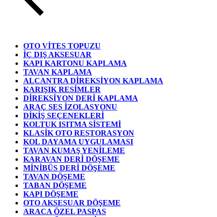
OTO VİTES TOPUZU
İÇ DIŞ AKSESUAR
KAPI KARTONU KAPLAMA
TAVAN KAPLAMA
ALCANTRA DİREKSİYON KAPLAMA
KARIŞIK RESİMLER
DİREKSİYON DERİ KAPLAMA
ARAÇ SES İZOLASYONU
DİKİŞ SEÇENEKLERİ
KOLTUK ISITMA SİSTEMİ
KLASİK OTO RESTORASYON
KOL DAYAMA UYGULAMASI
TAVAN KUMAŞ YENİLEME
KARAVAN DERİ DÖŞEME
MİNİBÜS DERİ DÖŞEME
TAVAN DÖŞEME
TABAN DÖŞEME
KAPI DÖŞEME
OTO AKSESUAR DÖŞEME
ARACA ÖZEL PASPAS