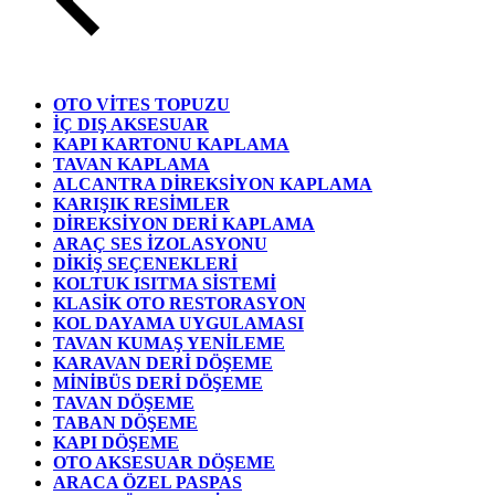
OTO VİTES TOPUZU
İÇ DIŞ AKSESUAR
KAPI KARTONU KAPLAMA
TAVAN KAPLAMA
ALCANTRA DİREKSİYON KAPLAMA
KARIŞIK RESİMLER
DİREKSİYON DERİ KAPLAMA
ARAÇ SES İZOLASYONU
DİKİŞ SEÇENEKLERİ
KOLTUK ISITMA SİSTEMİ
KLASİK OTO RESTORASYON
KOL DAYAMA UYGULAMASI
TAVAN KUMAŞ YENİLEME
KARAVAN DERİ DÖŞEME
MİNİBÜS DERİ DÖŞEME
TAVAN DÖŞEME
TABAN DÖŞEME
KAPI DÖŞEME
OTO AKSESUAR DÖŞEME
ARACA ÖZEL PASPAS