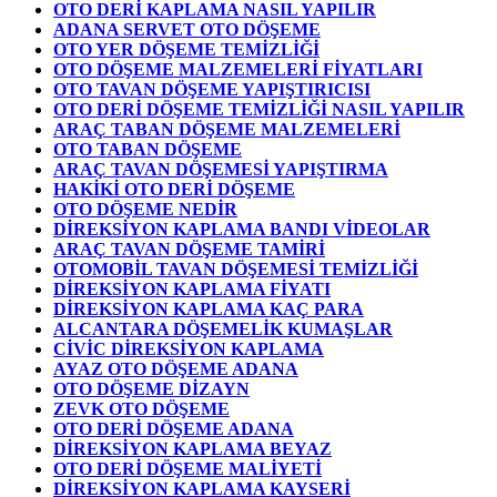
OTO DERİ KAPLAMA NASIL YAPILIR
ADANA SERVET OTO DÖŞEME
OTO YER DÖŞEME TEMİZLİĞİ
OTO DÖŞEME MALZEMELERİ FİYATLARI
OTO TAVAN DÖŞEME YAPIŞTIRICISI
OTO DERİ DÖŞEME TEMİZLİĞİ NASIL YAPILIR
ARAÇ TABAN DÖŞEME MALZEMELERİ
OTO TABAN DÖŞEME
ARAÇ TAVAN DÖŞEMESİ YAPIŞTIRMA
HAKİKİ OTO DERİ DÖŞEME
OTO DÖŞEME NEDİR
DİREKSİYON KAPLAMA BANDI VİDEOLAR
ARAÇ TAVAN DÖŞEME TAMİRİ
OTOMOBİL TAVAN DÖŞEMESİ TEMİZLİĞİ
DİREKSİYON KAPLAMA FİYATI
DİREKSİYON KAPLAMA KAÇ PARA
ALCANTARA DÖŞEMELİK KUMAŞLAR
CİVİC DİREKSİYON KAPLAMA
AYAZ OTO DÖŞEME ADANA
OTO DÖŞEME DİZAYN
ZEVK OTO DÖŞEME
OTO DERİ DÖŞEME ADANA
DİREKSİYON KAPLAMA BEYAZ
OTO DERİ DÖŞEME MALİYETİ
DİREKSİYON KAPLAMA KAYSERİ