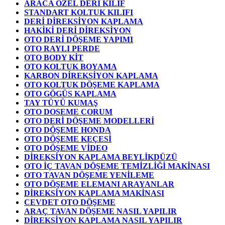
ARACA ÖZEL DERİ KILIF
STANDART KOLTUK KILIFI
DERİ DİREKSİYON KAPLAMA
HAKİKİ DERİ DİREKSİYON
OTO DERİ DÖŞEME YAPIMI
OTO RAYLI PERDE
OTO BODY KİT
OTO KOLTUK BOYAMA
KARBON DİREKSİYON KAPLAMA
OTO KOLTUK DÖŞEME KAPLAMA
OTO GÖGÜS KAPLAMA
TAY TÜYÜ KUMAŞ
OTO DOSEME CORUM
OTO DERİ DÖŞEME MODELLERİ
OTO DÖŞEME HONDA
OTO DÖŞEME KEÇESİ
OTO DÖŞEME VİDEO
DİREKSİYON KAPLAMA BEYLİKDÜZÜ
OTO İÇ TAVAN DÖŞEME TEMİZLİĞİ MAKİNASI
OTO TAVAN DÖŞEME YENİLEME
OTO DÖŞEME ELEMANI ARAYANLAR
DİREKSİYON KAPLAMA MAKİNASI
CEVDET OTO DÖŞEME
ARAÇ TAVAN DÖŞEME NASIL YAPILIR
DİREKSİYON KAPLAMA NASIL YAPILIR