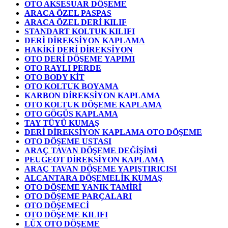
OTO AKSESUAR DÖŞEME
ARACA ÖZEL PASPAS
ARACA ÖZEL DERİ KILIF
STANDART KOLTUK KILIFI
DERİ DİREKSİYON KAPLAMA
HAKİKİ DERİ DİREKSİYON
OTO DERİ DÖŞEME YAPIMI
OTO RAYLI PERDE
OTO BODY KİT
OTO KOLTUK BOYAMA
KARBON DİREKSİYON KAPLAMA
OTO KOLTUK DÖŞEME KAPLAMA
OTO GÖGÜS KAPLAMA
TAY TÜYÜ KUMAŞ
DERİ DİREKSİYON KAPLAMA OTO DÖŞEME
OTO DÖŞEME USTASI
ARAÇ TAVAN DÖŞEME DEĞİŞİMİ
PEUGEOT DİREKSİYON KAPLAMA
ARAÇ TAVAN DÖŞEME YAPIŞTIRICISI
ALCANTARA DÖŞEMELİK KUMAŞ
OTO DÖŞEME YANIK TAMİRİ
OTO DÖŞEME PARÇALARI
OTO DÖŞEMECİ
OTO DÖŞEME KILIFI
LÜX OTO DÖŞEME