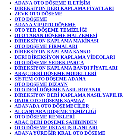
ADANA OTO DÖŞEME ILETİŞİM
DİREKSİYON DERİ KAPLAMA FİYATLARI
ZEVK OTO DÖŞEME
OTO DÖŞEME
ADANA VİP OTO DÖŞEME
OTO YER DÖŞEME TEMİZLİĞİ
OTO TABAN DÖŞEME MALZEMESİ
DİREKSİYON KAPLAMA MAKİNASI
OTO DÖŞEME FİRMALARI
DİREKSİYON KAPLAMA SANKO
DERİ DİREKSİYON KAPLAMA VİDEOLARI
OTO DÖŞEME YEDEK PARÇA
DİREKSİYON KAPLAMA BANDI FİYATLARI
ARAÇ DERİ DÖŞEME MODELLERİ
SİSTEM OTO DÖŞEME ADANA
OTO DÖŞEME DİZAYN
OTO DERİ DÖŞEME NASIL BOYANIR
DİREKSİYON DERİ KAPLAMA NASIL YAPILIR
ONUR OTO DÖŞEME ŞAŞMAZ
ADANADA OTO DÖŞEMECİLER
ALCANTARA DÖŞEME TEMİZLİĞİ
OTO DÖŞEME RENKLERİ
ARAÇ DERİ DÖŞEME SAHİBİNDEN
OTO DÖŞEME USTASI IŞ ILANLARI
ADANA YÜREĞİR KRAL OTO DÖŞEME