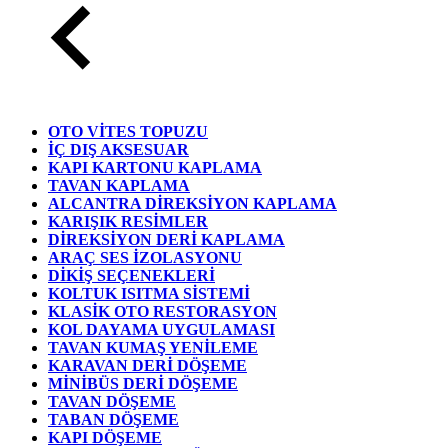
OTO VİTES TOPUZU
İÇ DIŞ AKSESUAR
KAPI KARTONU KAPLAMA
TAVAN KAPLAMA
ALCANTRA DİREKSİYON KAPLAMA
KARIŞIK RESİMLER
DİREKSİYON DERİ KAPLAMA
ARAÇ SES İZOLASYONU
DİKİŞ SEÇENEKLERİ
KOLTUK ISITMA SİSTEMİ
KLASİK OTO RESTORASYON
KOL DAYAMA UYGULAMASI
TAVAN KUMAŞ YENİLEME
KARAVAN DERİ DÖŞEME
MİNİBÜS DERİ DÖŞEME
TAVAN DÖŞEME
TABAN DÖŞEME
KAPI DÖŞEME